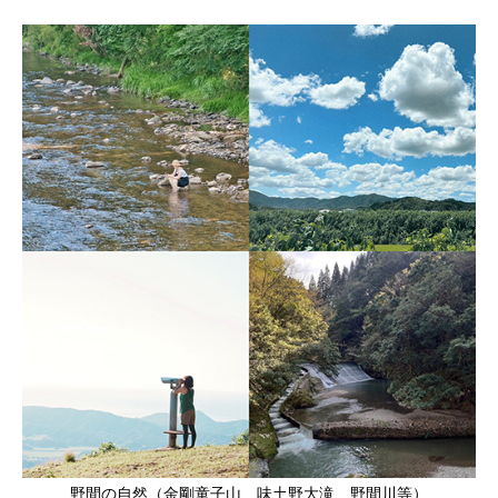
野間の自然（金剛童子山、味土野大滝、野間川等）