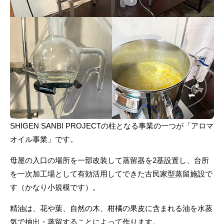
SHIGEN SANBI PROJECTの柱となる事業の一つが「アロマ
オイル事業」です。
母屋の入口の場所を一部改装して蒸留器を2基設置し、台所
を一次加工場として有効活用してできた古民家型蒸留施設で
す（かなり小規模です）。
精油は、花や葉、自然の木、柑橘の果皮に含まれる油を水蒸
気で抽出・蒸留することによって作ります。