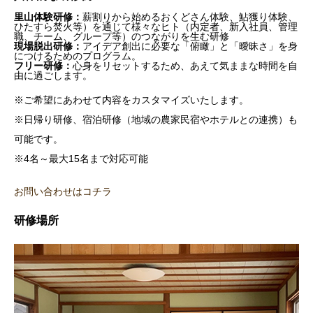
里山体験研修：
薪割りから始めるおくどさん体験、鮎獲り体験、
ひたすら焚火等）を通じて様々なヒト（内定者、新入社員、管理
職、チーム、グループ等）のつながりを生む研修
現場脱出研修：
アイデア創出に必要な「俯瞰」と「曖昧さ」を身
につけるためのプログラム。
フリー研修：
心身をリセットするため、あえて気ままな時間を自
由に過ごします。
※ご希望にあわせて内容をカスタマイズいたします。
※日帰り研修、宿泊研修（地域の農家民宿やホテルとの連携）も
可能です。
※4名～最大15名まで対応可能
お問い合わせはコチラ
研修場所