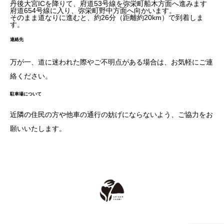
丹後大宮ICを降りて、府道53号線を弥栄町船木方面へ進みます
府道654号線に入り、弥栄町野中方面へ向かいます。
そのまま道なりに進むと、約26分（距離約20km）で到着しま
す。
連絡先
万が一、道に迷われた際やご不明点がある場合は、お気軽にご連
絡ください。
駐車場について
近隣の住民の方や他車の通行の妨げにならないよう、ご協力をお
願いいたします。