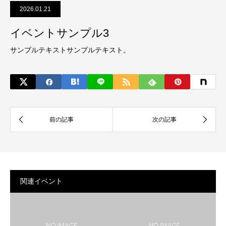
2026.01.21
イベントサンプル3
サンプルテキストサンプルテキスト。
関連イベント